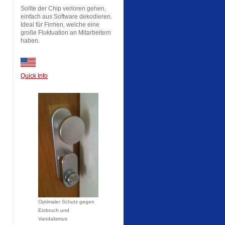
Sollte der Chip verloren gehen,
einfach aus Software dekodieren.
Ideal für Firmen, welche eine
große Fluktuation an Mitarbeitern
haben.
Quick Info
Optimaler Schutz gegen
Einbruch und
Vandalismus