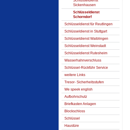
Schlüsseldienst
Sickenhausen
Schlüsseldienst
Schorndorf
Schlüsseldienst für Reutlingen
Schlüsseldienst in Stuttgart
Schlüsseldienst Waiblingen
Schlüsseldienst Weinstadt
Schlüsseldienst Rutesheim
Wasserhahnverschluss
Schlüssel-Rückführ Service
weitere Links
Tresor- Sicherheitsstufen
We speek english
Aufbohrschutz
Briefkasten Anlagen
Blockschloss
Schlüssel
Haustüre