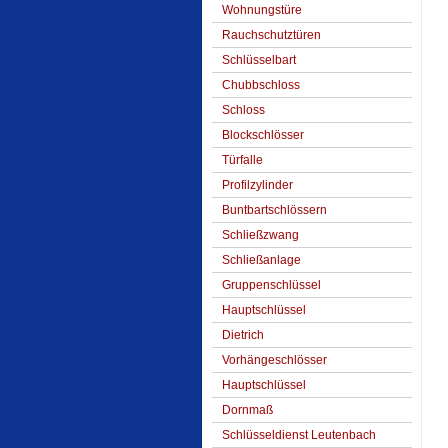
Wohnungstüre
Rauchschutztüren
Schlüsselbart
Chubbschloss
Schloss
Blockschlösser
Türfalle
Profilzylinder
Buntbartschlössern
Schließzwang
Schließanlage
Gruppenschlüssel
Hauptschlüssel
Dietrich
Vorhängeschlösser
Hauptschlüssel
Dornmaß
Schlüsseldienst Leutenbach