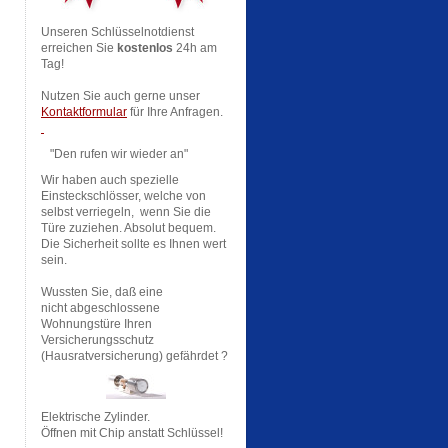
Unseren Schlüsselnotdienst
erreichen Sie
kostenlos
24h am
Tag!
Nutzen Sie auch gerne unser
Kontaktformular
für Ihre Anfragen.
"Den rufen wir wieder an"
Wir haben auch spezielle
Einsteckschlösser, welche von
selbst verriegeln, wenn Sie die
Türe zuziehen. Absolut bequem.
Die Sicherheit sollte es Ihnen wert
sein.
Wussten Sie, daß eine
nicht abgeschlossene
Wohnungstüre Ihren
Versicherungsschutz
(Hausratversicherung) gefährdet ?
Elektrische Zylinder.
Öffnen mit Chip anstatt Schlüssel!