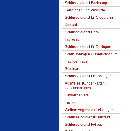
Schlüsseldienst Backnang
Leistungen und Produkte
Schlüsseldienst für Cleebronn
Kontakt
Schlüsseldienst Calw
Impressum
Schlüsseldienst für Ditzingen
Schließanlagen / Einbruchschutz
Häufige Fragen
Seminare
Schlüsseldienst für Esslingen
Ausweise, Kundenkarten,
Geschenkkarten
Einsatzgebiete:
Lexikon
Weitere Angebote / Leistungen
Schlüsselnotdienst Frankfurt
Schlüsseldienst Fellbach