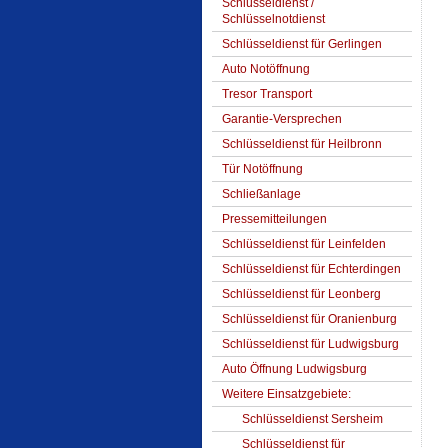
Schlüsseldienst /
Schlüsselnotdienst
Schlüsseldienst für Gerlingen
Auto Notöffnung
Tresor Transport
Garantie-Versprechen
Schlüsseldienst für Heilbronn
Tür Notöffnung
Schließanlage
Pressemitteilungen
Schlüsseldienst für Leinfelden
Schlüsseldienst für Echterdingen
Schlüsseldienst für Leonberg
Schlüsseldienst für Oranienburg
Schlüsseldienst für Ludwigsburg
Auto Öffnung Ludwigsburg
Weitere Einsatzgebiete:
Schlüsseldienst Sersheim
Schlüsseldienst für