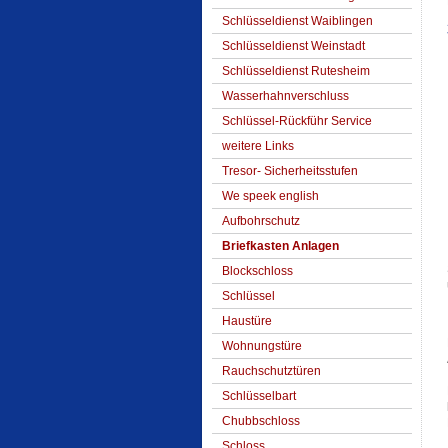
Schlüsseldienst Waiblingen
Schlüsseldienst Weinstadt
Schlüsseldienst Rutesheim
Wasserhahnverschluss
Schlüssel-Rückführ Service
weitere Links
Tresor- Sicherheitsstufen
We speek english
Aufbohrschutz
Briefkasten Anlagen
Blockschloss
Schlüssel
Haustüre
Wohnungstüre
Rauchschutztüren
Schlüsselbart
Chubbschloss
Schloss