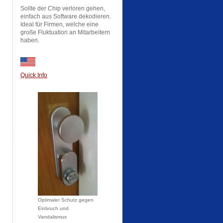
Sollte der Chip verloren gehen,
einfach aus Software dekodieren.
Ideal für Firmen, welche eine
große Fluktuation an Mitarbeitern
haben.
Quick Info
Optimaler Schutz gegen
Einbruch und
Vandalismus