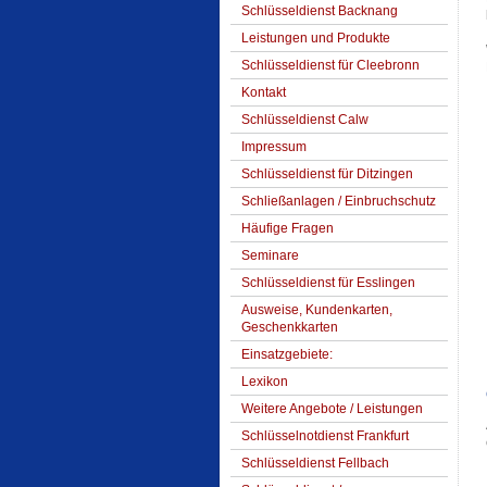
Schlüsseldienst Backnang
Leistungen und Produkte
Schlüsseldienst für Cleebronn
Kontakt
Schlüsseldienst Calw
Impressum
Schlüsseldienst für Ditzingen
Schließanlagen / Einbruchschutz
Häufige Fragen
Seminare
Schlüsseldienst für Esslingen
Ausweise, Kundenkarten,
Geschenkkarten
Einsatzgebiete:
Lexikon
Weitere Angebote / Leistungen
Schlüsselnotdienst Frankfurt
Schlüsseldienst Fellbach