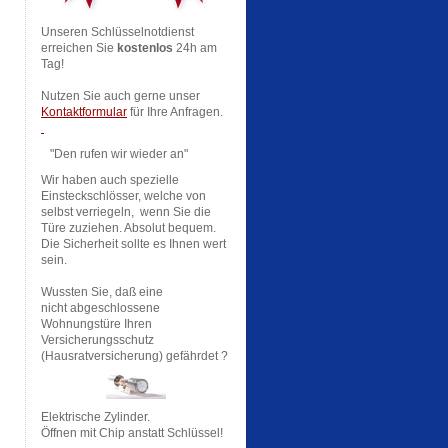
Unseren Schlüsselnotdienst
erreichen Sie
kostenlos
24h am
Tag!
Nutzen Sie auch gerne unser
Kontaktformular
für Ihre Anfragen.
"Den rufen wir wieder an"
Wir haben auch spezielle
Einsteckschlösser, welche von
selbst verriegeln, wenn Sie die
Türe zuziehen. Absolut bequem.
Die Sicherheit sollte es Ihnen wert
sein.
Wussten Sie, daß eine
nicht abgeschlossene
Wohnungstüre Ihren
Versicherungsschutz
(Hausratversicherung) gefährdet ?
Elektrische Zylinder.
Öffnen mit Chip anstatt Schlüssel!