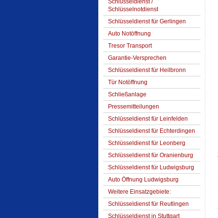
Schlüsseldienst /
Schlüsselnotdienst
Schlüsseldienst für Gerlingen
Auto Notöffnung
Tresor Transport
Garantie-Versprechen
Schlüsseldienst für Heilbronn
Tür Notöffnung
Schließanlage
Pressemitteilungen
Schlüsseldienst für Leinfelden
Schlüsseldienst für Echterdingen
Schlüsseldienst für Leonberg
Schlüsseldienst für Oranienburg
Schlüsseldienst für Ludwigsburg
Auto Öffnung Ludwigsburg
Weitere Einsatzgebiete:
Schlüsseldienst für Reutlingen
Schlüsseldienst in Stuttgart