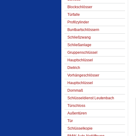
Blockschlösser
Türfalle
Profilzylinder
Buntbartschlössern
Schließzwang
Schließanlage
Gruppenschlüssel
Hauptschlüssel
Dietrich
Vorhängeschlösser
Hauptschlüssel
Dornmaß
Schlüsseldienst Leutenbach
Türschloss
Außentüren
Tür
Schlüsselkopie