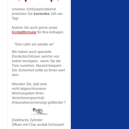
Unseren Schlüsselnotdienst
erreichen Sie
kostenlos
24h am
Tag!
Nutzen Sie auch gerne unser
Kontaktformular
für Ihre Anfragen.
"Den rufen wir wieder an"
Wir haben auch spezielle
Einsteckschlösser, welche von
selbst verriegeln, wenn Sie die
Türe zuziehen. Absolut bequem.
Die Sicherheit sollte es Ihnen wert
sein.
Wussten Sie, daß eine
nicht abgeschlossene
Wohnungstüre Ihren
Versicherungsschutz
(Hausratversicherung) gefährdet ?
Elektrische Zylinder.
Öffnen mit Chip anstatt Schlüssel!