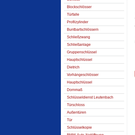
Blockschlösser
Türfalle
Profilzylinder
Buntbartschlössern
Schließzwang
Schließanlage
Gruppenschlüssel
Hauptschlüssel
Dietrich
Vorhängeschlösser
Hauptschlüssel
Dornmaß
Schlüsseldienst Leutenbach
Türschloss
Außentüren
Tür
Schlüsselkopie