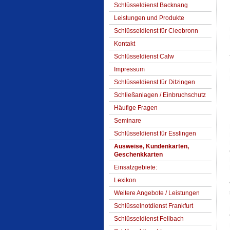
Schlüsseldienst Backnang
Leistungen und Produkte
Schlüsseldienst für Cleebronn
Kontakt
Schlüsseldienst Calw
Impressum
Schlüsseldienst für Ditzingen
Schließanlagen / Einbruchschutz
Häufige Fragen
Seminare
Schlüsseldienst für Esslingen
Ausweise, Kundenkarten,
Geschenkkarten
Einsatzgebiete:
Lexikon
Weitere Angebote / Leistungen
Schlüsselnotdienst Frankfurt
Schlüsseldienst Fellbach