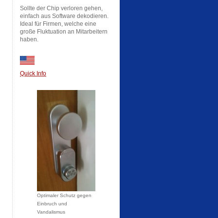
Sollte der Chip verloren gehen,
einfach aus Software dekodieren.
Ideal für Firmen, welche eine
große Fluktuation an Mitarbeitern
haben.
Quick Info
h
Optimaler Schutz gegen
Einbruch und
Vandalismus