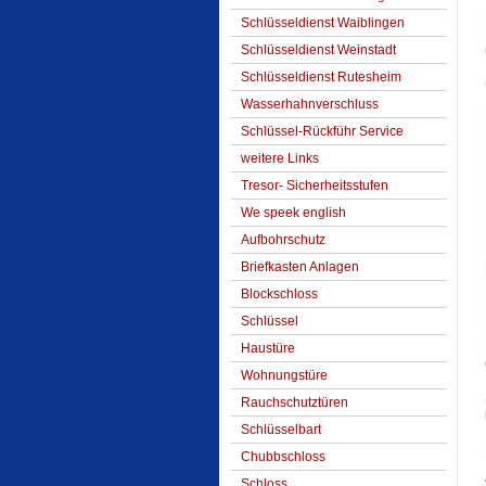
Schlüsseldienst Waiblingen
Schlüsseldienst Weinstadt
Schlüsseldienst Rutesheim
Wasserhahnverschluss
Schlüssel-Rückführ Service
weitere Links
Tresor- Sicherheitsstufen
We speek english
Aufbohrschutz
Briefkasten Anlagen
Blockschloss
Schlüssel
Haustüre
Wohnungstüre
Rauchschutztüren
Schlüsselbart
Chubbschloss
Schloss