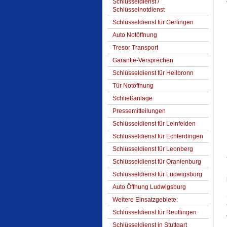
Schlüsseldienst /
Schlüsselnotdienst
Schlüsseldienst für Gerlingen
Auto Notöffnung
Tresor Transport
Garantie-Versprechen
Schlüsseldienst für Heilbronn
Tür Notöffnung
Schließanlage
Pressemitteilungen
Schlüsseldienst für Leinfelden
Schlüsseldienst für Echterdingen
Schlüsseldienst für Leonberg
Schlüsseldienst für Oranienburg
Schlüsseldienst für Ludwigsburg
Auto Öffnung Ludwigsburg
Weitere Einsatzgebiete:
Schlüsseldienst für Reutlingen
Schlüsseldienst in Stuttgart