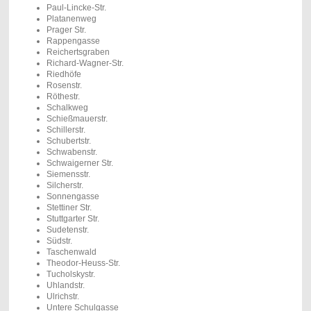
Paul-Lincke-Str.
Platanenweg
Prager Str.
Rappengasse
Reichertsgraben
Richard-Wagner-Str.
Riedhöfe
Rosenstr.
Röthestr.
Schalkweg
Schießmauerstr.
Schillerstr.
Schubertstr.
Schwabenstr.
Schwaigerner Str.
Siemensstr.
Silcherstr.
Sonnengasse
Stettiner Str.
Stuttgarter Str.
Sudetenstr.
Südstr.
Taschenwald
Theodor-Heuss-Str.
Tucholskystr.
Uhlandstr.
Ulrichstr.
Untere Schulgasse