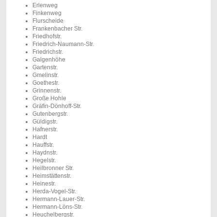
Erlenweg
Finkenweg
Flurscheide
Frankenbacher Str.
Friedhofstr.
Friedrich-Naumann-Str.
Friedrichstr.
Galgenhöhe
Gartenstr.
Gmelinstr.
Goethestr.
Grinnenstr.
Große Hohle
Gräfin-Dönhoff-Str.
Gutenbergstr.
Güldigstr.
Hafnerstr.
Hardt
Hauffstr.
Haydnstr.
Hegelstr.
Heilbronner Str.
Heimstättenstr.
Heinestr.
Herda-Vogel-Str.
Hermann-Lauer-Str.
Hermann-Löns-Str.
Heuchelbergstr.