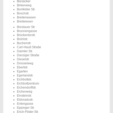
Biesäcker
Birkenweg
Bonfelder Str.
Boschstr.
Breitenwasen
Breitwiesen
Breslauer Str.
Brunnengasse
Brückentorstr.
Brühlstr.
Buchenstr.
Carl-Hauß Straße
Daimler Str.
Danziger Straße
Dieselstr.
Drosselweg
Ebertstr.
Egarten
Egerlandstr.
Eichbottstr.
Eichbottzentrum
Eichendorffstr.
Eichenweg
Einsteinstr.
Eldoradostr.
Entengasse
Eppinger Str.
Erich-Flister-Str.