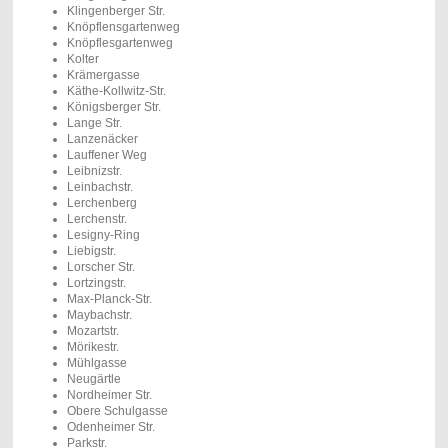
Klingenberger Str.
Knöpflensgartenweg
Knöpflesgartenweg
Kolter
Krämergasse
Käthe-Kollwitz-Str.
Königsberger Str.
Lange Str.
Lanzenäcker
Lauffener Weg
Leibnizstr.
Leinbachstr.
Lerchenberg
Lerchenstr.
Lesigny-Ring
Liebigstr.
Lorscher Str.
Lortzingstr.
Max-Planck-Str.
Maybachstr.
Mozartstr.
Mörikestr.
Mühlgasse
Neugärtle
Nordheimer Str.
Obere Schulgasse
Odenheimer Str.
Parkstr.