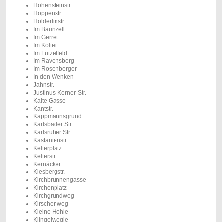
Hohensteinstr.
Hoppenstr.
Hölderlinstr.
Im Baunzell
Im Gerret
Im Kolter
Im Lützelfeld
Im Ravensberg
Im Rosenberger
In den Wenken
Jahnstr.
Justinus-Kerner-Str.
Kalte Gasse
Kantstr.
Kappmannsgrund
Karlsbader Str.
Karlsruher Str.
Kastanienstr.
Kelterplatz
Kelterstr.
Kernäcker
Kiesbergstr.
Kirchbrunnengasse
Kirchenplatz
Kirchgrundweg
Kirschenweg
Kleine Hohle
Klingelwegle