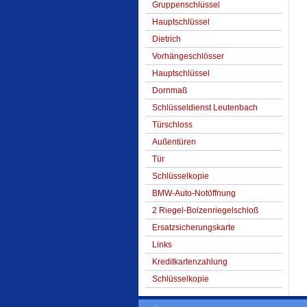
Gruppenschlüssel
Hauptschlüssel
Dietrich
Vorhängeschlösser
Hauptschlüssel
Dornmaß
Schlüsseldienst Leutenbach
Türschloss
Außentüren
Tür
Schlüsselkopie
BMW-Auto-Notöffnung
2 Riegel-Bolzenriegelschloß
Ersatzsicherungskarte
Links
Kreditkartenzahlung
Schlüsselkopie