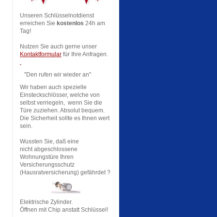
Unseren Schlüsselnotdienst
erreichen Sie
kostenlos
24h am
Tag!
Nutzen Sie auch gerne unser
Kontaktformular
für Ihre Anfragen.
"Den rufen wir wieder an"
Wir haben auch spezielle
Einsteckschlösser, welche von
selbst verriegeln, wenn Sie die
Türe zuziehen. Absolut bequem.
Die Sicherheit sollte es Ihnen wert
sein.
Wussten Sie, daß eine
nicht abgeschlossene
Wohnungstüre Ihren
Versicherungsschutz
(Hausratversicherung) gefährdet ?
Elektrische Zylinder.
Öffnen mit Chip anstatt Schlüssel!