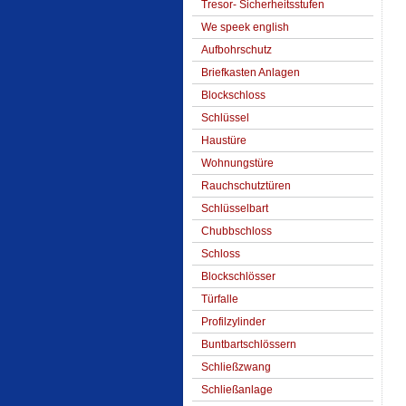
Tresor- Sicherheitsstufen
We speek english
Aufbohrschutz
Briefkasten Anlagen
Blockschloss
Schlüssel
Haustüre
Wohnungstüre
Rauchschutztüren
Schlüsselbart
Chubbschloss
Schloss
Blockschlösser
Türfalle
Profilzylinder
Buntbartschlössern
Schließzwang
Schließanlage