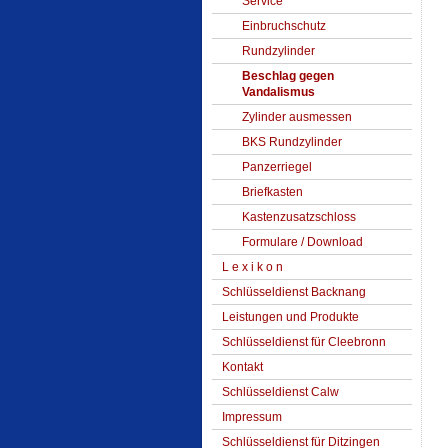
Service
Einbruchschutz
Rundzylinder
Beschlag gegen
Vandalismus
Zylinder ausmessen
BKS Rundzylinder
Panzerriegel
Briefkasten
Kastenzusatzschloss
Formulare / Download
L e x i k o n
Schlüsseldienst Backnang
Leistungen und Produkte
Schlüsseldienst für Cleebronn
Kontakt
Schlüsseldienst Calw
Impressum
Schlüsseldienst für Ditzingen