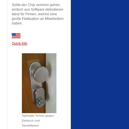
Sollte der Chip verloren gehen,
einfach aus Software dekodieren.
Ideal für Firmen, welche eine
große Fluktuation an Mitarbeitern
haben.
Quick Info
Optimaler Schutz gegen
Einbruch und
Vandalismus