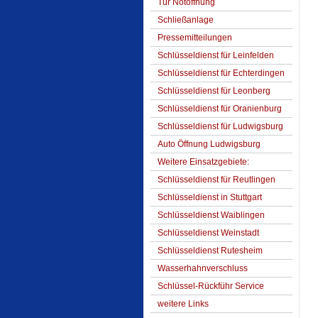
Tür Notöffnung
Schließanlage
Pressemitteilungen
Schlüsseldienst für Leinfelden
Schlüsseldienst für Echterdingen
Schlüsseldienst für Leonberg
Schlüsseldienst für Oranienburg
Schlüsseldienst für Ludwigsburg
Auto Öffnung Ludwigsburg
Weitere Einsatzgebiete:
Schlüsseldienst für Reutlingen
Schlüsseldienst in Stuttgart
Schlüsseldienst Waiblingen
Schlüsseldienst Weinstadt
Schlüsseldienst Rutesheim
Wasserhahnverschluss
Schlüssel-Rückführ Service
weitere Links