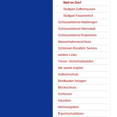
Weil im Dorf
Stuttgart Zuffenhausen
Stuttgart Fasanenhof
Schlüsseldienst Waiblingen
Schlüsseldienst Weinstadt
Schlüsseldienst Rutesheim
Wasserhahnverschluss
Schlüssel-Rückführ Service
weitere Links
Tresor- Sicherheitsstufen
We speek english
Aufbohrschutz
Briefkasten Anlagen
Blockschloss
Schlüssel
Haustüre
Wohnungstüre
Rauchschutztüren