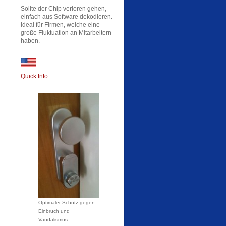
Sollte der Chip verloren gehen,
einfach aus Software dekodieren.
Ideal für Firmen, welche eine
große Fluktuation an Mitarbeitern
haben.
Quick Info
Optimaler Schutz gegen
Einbruch und
Vandalismus