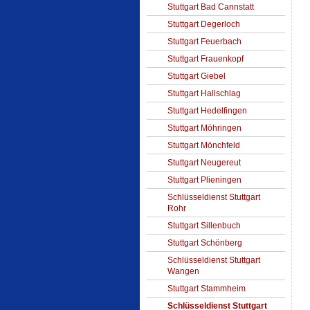
Stuttgart Bad Cannstatt
Stuttgart Degerloch
Stuttgart Feuerbach
Stuttgart Frauenkopf
Stuttgart Giebel
Stuttgart Hallschlag
Stuttgart Hedelfingen
Stuttgart Möhringen
Stuttgart Mönchfeld
Stuttgart Neugereut
Stuttgart Plieningen
Schlüsseldienst Stuttgart
Rohr
Stuttgart Sillenbuch
Stuttgart Schönberg
Schlüsseldienst Stuttgart
Wangen
Stuttgart Stammheim
Schlüsseldienst Stuttgart