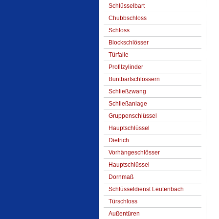
Schlüsselbart
Chubbschloss
Schloss
Blockschlösser
Türfalle
Profilzylinder
Buntbartschlössern
Schließzwang
Schließanlage
Gruppenschlüssel
Hauptschlüssel
Dietrich
Vorhängeschlösser
Hauptschlüssel
Dornmaß
Schlüsseldienst Leutenbach
Türschloss
Außentüren