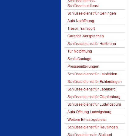
Schlüsseldienst /
Schlüsselnotdienst
Schlüsseldienst für Gerlingen
Auto Notöffnung
Tresor Transport
Garantie-Versprechen
Schlüsseldienst für Heilbronn
Tür Notöffnung
Schließanlage
Pressemitteilungen
Schlüsseldienst für Leinfelden
Schlüsseldienst für Echterdingen
Schlüsseldienst für Leonberg
Schlüsseldienst für Oranienburg
Schlüsseldienst für Ludwigsburg
Auto Öffnung Ludwigsburg
Weitere Einsatzgebiete:
Schlüsseldienst für Reutlingen
Schlüsseldienst in Stuttgart