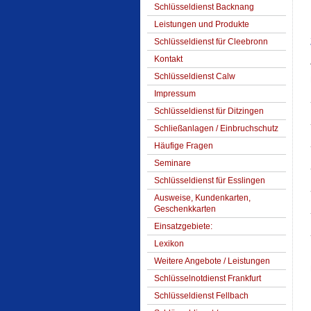
Schlüsseldienst Backnang
Leistungen und Produkte
Schlüsseldienst für Cleebronn
Kontakt
Schlüsseldienst Calw
Impressum
Schlüsseldienst für Ditzingen
Schließanlagen / Einbruchschutz
Häufige Fragen
Seminare
Schlüsseldienst für Esslingen
Ausweise, Kundenkarten,
Geschenkkarten
Einsatzgebiete:
Lexikon
Weitere Angebote / Leistungen
Schlüsselnotdienst Frankfurt
Schlüsseldienst Fellbach