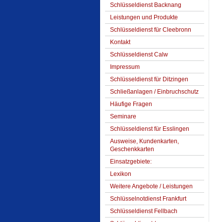
Schlüsseldienst Backnang
Leistungen und Produkte
Schlüsseldienst für Cleebronn
Kontakt
Schlüsseldienst Calw
Impressum
Schlüsseldienst für Ditzingen
Schließanlagen / Einbruchschutz
Häufige Fragen
Seminare
Schlüsseldienst für Esslingen
Ausweise, Kundenkarten,
Geschenkkarten
Einsatzgebiete:
Lexikon
Weitere Angebote / Leistungen
Schlüsselnotdienst Frankfurt
Schlüsseldienst Fellbach