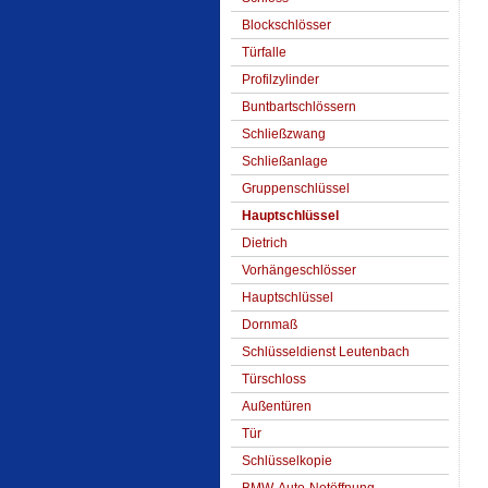
Blockschlösser
Türfalle
Profilzylinder
Buntbartschlössern
Schließzwang
Schließanlage
Gruppenschlüssel
Hauptschlüssel
Dietrich
Vorhängeschlösser
Hauptschlüssel
Dornmaß
Schlüsseldienst Leutenbach
Türschloss
Außentüren
Tür
Schlüsselkopie