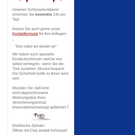
Unseren Schlüsselnotdienst
erreichen Sie
kostenlos
24h am
Tag!
Nutzen Sie auch gerne unser
Kontaktformular
für Ihre Anfragen.
"Den rufen wir wieder an"
Wir haben auch spezielle
Einsteckschlösser, welche von
selbst verriegeln, wenn Sie die
Türe zuziehen. Absolut bequem.
Die Sicherheit sollte es Ihnen wert
sein.
Wussten Sie, daß eine
nicht abgeschlossene
Wohnungstüre Ihren
Versicherungsschutz
(Hausratversicherung) gefährdet ?
Elektrische Zylinder.
Öffnen mit Chip anstatt Schlüssel!