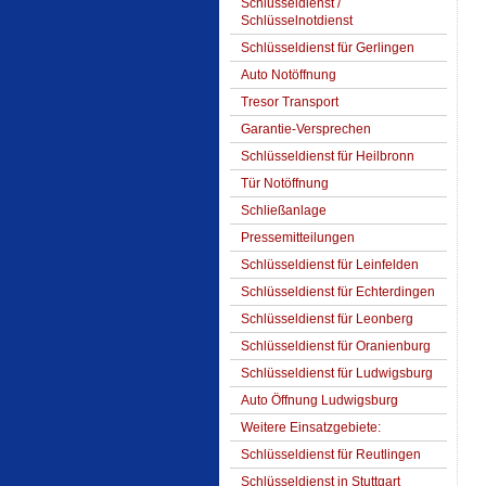
Schlüsseldienst /
Schlüsselnotdienst
Schlüsseldienst für Gerlingen
Auto Notöffnung
Tresor Transport
Garantie-Versprechen
Schlüsseldienst für Heilbronn
Tür Notöffnung
Schließanlage
Pressemitteilungen
Schlüsseldienst für Leinfelden
Schlüsseldienst für Echterdingen
Schlüsseldienst für Leonberg
Schlüsseldienst für Oranienburg
Schlüsseldienst für Ludwigsburg
Auto Öffnung Ludwigsburg
Weitere Einsatzgebiete:
Schlüsseldienst für Reutlingen
Schlüsseldienst in Stuttgart