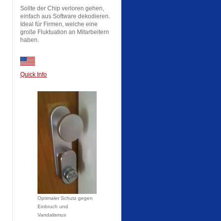
Sollte der Chip verloren gehen,
einfach aus Software dekodieren.
Ideal für Firmen, welche eine
große Fluktuation an Mitarbeitern
haben.
Quick Info
Optimaler Schutz gegen
Einbruch und
Vandalismus