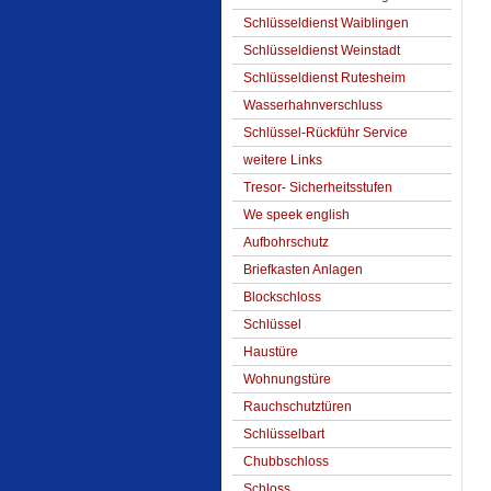
Schlüsseldienst Waiblingen
Schlüsseldienst Weinstadt
Schlüsseldienst Rutesheim
Wasserhahnverschluss
Schlüssel-Rückführ Service
weitere Links
Tresor- Sicherheitsstufen
We speek english
Aufbohrschutz
Briefkasten Anlagen
Blockschloss
Schlüssel
Haustüre
Wohnungstüre
Rauchschutztüren
Schlüsselbart
Chubbschloss
Schloss